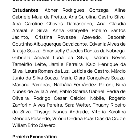
Estudantes:
Abner Rodrigues Gonzaga, Aline
Gabriele Maia de Freitas, Ana Carolina Castro Silva,
Ana Caroline Chaves Damasceno, Ana Claudia
Amaral e Silva, Anna Gabryelle Ribeiro Santos
Jacinto, Cristina Rovesse Azevedo, Deborah
Coutinho Albuquerque Cavalcante, Edvania Alves de
Araújo Souza, Emanuelly Guedes Dantas da Nobrega,
Gabriela Amaral Luna da Silva, Isadora Neves
Tameirão Leite, Jamile Ferreira, Kaio Henrique da
Silva, Laura Roman da Luz, Letícia de Castro, Márcio
Junio da Silva Souza, Maria Clara Gonçalves Souza,
Mariana Parreiras, Nathália Fernández Peroni, Nina
Nunes de Ávila Alves, Pablo Soares Gabriel, Pedra de
Oliveira, Rodrigo Cesar Calciori Nóbile, Rogério
Zanforlin Alves Pereira, Sara Welter, Thuany Ribeiro
da Silva, Thyago Nunes Andrade, Vitória Karolina
Mendes Resende, Vitória Ondina Ruas Dias da Cruz e
Wiliam Brito Clavero.
Projeto Expográfico