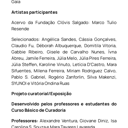
Gaia
Artistas participantes
Acervo da Fundação Clóvis Salgado: Marco Tulio
Resende
Selecionados: Angélica Sandes, Cássia Gonçalves,
Claudio Fu, Déborah Albuquerque, Domitila Vitoria,
Gabbie Ribeiro, Gisele de Carvalho Nunes, Ívna
Abreu, Jamile Ferreira, Júlia Melo, Júlia Pires Ferreira,
Júlia Steffen, Karoline Vinuto, Letícia D’Castro, Mara
Sifuentes, Milena Ferreira, Miriam Rodriguez Calvo,
Pablo S. Gabriel, Rogério Zanforlin, Silva Makenzi,
SYUNOI e Vitória Ondina Ruas
Projeto curatorial/Exposição
Desenvolvido pelos professores e estudantes do
Curso Básico de Curadoria
Professores:
Alexandre Ventura, Giovane Diniz, Isa
Carolina S. Souza e Mara Tavares Lavareda