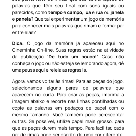
palavras que têm seu final com sons iguais ou
parecidos, como
tempo
e
campo
,
lua
e
rua
ou
janela
e
panela
? Que tal experimentar um jogo da memória
para conhecer mais palavras que rimam e formar par
entre elas?
Dica:
O jogo da memória já apareceu aqui no
Cineminha On-line. Suas regras estão na atividade
da publicação “
De tudo um pouco!
”. Caso não
conheça o jogo ou não esteja se lembrando agora, dê
uma pausa aqui e releia as regras lá.
Agora, vamos voltar às rimas! Para as peças do jogo,
selecionamos alguns pares de palavras que
aparecem no curta. Para criar as peças, imprima a
imagem abaixo e recorte nas linhas pontilhadas ou
copie as palavras em pedaços de papel com o
mesmo tamanho. Você também pode acrescentar
outras. Se possível, utilize papel mais grosso, para
que as peças durem mais tempo. Para facilitar, cada
par de rimas pode ser escrito de uma cor diferente.