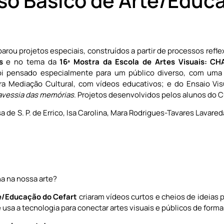
so Básico de Arte/Educ
arou projetos especiais, construídos a partir de processos refl
s
e no tema da
16ª Mostra da Escola de Artes Visuais: CH
oi pensado especialmente para um público diverso, com uma 
a Mediação Cultural, com vídeos educativos; e do Ensaio Vis
ravessia das memórias
. Projetos desenvolvidos pelos alunos do C
a de S. P. de Errico, Isa Carolina, Mara Rodrigues-Tavares Lavared
na na nossa arte?
e/Educação do Cefart
criaram vídeos curtos e cheios de ideias p
e usa a tecnologia para conectar artes visuais e públicos de forma 