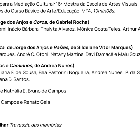
ara a Mediação Cultural: 16ª Mostra da Escola de Artes Visuais
s do Curso Básico de Arte/Educação. MP4,
19min08s.
rge dos Anjos e
Coroa
, de Gabriel Rocha)
emi Inácio Bárbara, Thalyta Alvaroz, Mônica Costa Teles, Arthur A
ta
, de Jorge dos Anjos e
Raízes
, de Sildelane Vitor Marques)
r Marques, André C. Otoni, Natany Martins, Davi Damacê e Malu Sou
jos e
Caminhos
, de Andrea Nunes)
ana F. de Sousa, Bea Pastorini Nogueira, Andrea Nunes, P. da Sil
ena D. Santos.
 e Nathália E. Bruno de Campos
e Campos e Renato Gaia
lhar
Travessia das memórias