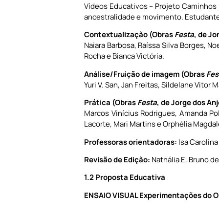
Vídeos Educativos – Projeto Caminhos p
ancestralidade e movimento. Estudante
Contextualização (Obras
Festa
, de Jo
Naiara Barbosa, Raíssa Silva Borges, No
Rocha e Bianca Victória.
Análise/Fruição de imagem (Obras
Fes
Yuri V. San, Jan Freitas, Sildelane Vito
Prática (Obras
Festa
, de Jorge dos An
Marcos Vinícius Rodrigues, Amanda Poli
Lacorte, Mari Martins e Orphélia Magdal
Professoras orientadoras:
Isa Carolina
Revisão de Edição:
Nathália E. Bruno d
1.2 Proposta Educativa
ENSAIO VISUAL
Experimentações do O