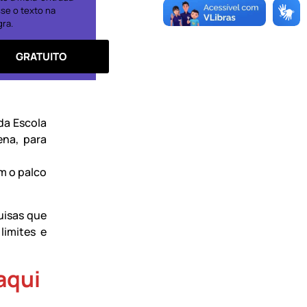
se o texto na
gra.
GRATUITO
da Escola
ena, para
m o palco
uisas que
limites e
aqui