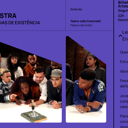
Bilhe
Artes
Segun
22h
Domin
Le
En
Quem
Estu
Idos
Pes
defi
Jove
com
care
Para
cond
dire