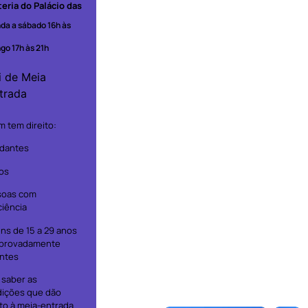
teria do Palácio das
da a sábado 16h às
go 17h às 21h
i de Meia
trada
 tem direito:
dantes
os
soas com
ciência
ns de 15 a 29 anos
provadamente
ntes
 saber as
ições que dão
ito à meia-entrada