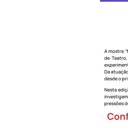
A mostra “
de Teatro
experimenta
Da atuação
desde o pr
Nesta ediç
investiga
pressões 
Conf