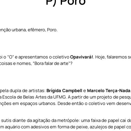
P) Poro
venção urbana, efêmero, Poro.
foi o “O” e apresentamos o coletivo
Opavivará!
. Hoje, falaremos 
oisas e nomes, “Bora falar de arte”?
ela dupla de artistas:
Brígida Campbell
e
Marcelo Terça-Nada
Escola de Belas Artes da UFMG. A partir de um projeto de pesq
venções em espaços urbanos. Desde então o coletivo vem desen
 sutis diante da agitação da metrópole: uma faixa de papel cai d
um aquário com adesivos em forma de peixe, azulejos de papel c