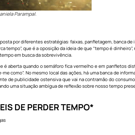
Daniela Parampal.
posta por diferentes estratégias: faixas, panfletagem, banca de 
rca tempo”, que é a oposição da ideia de que “tempo é dinheiro”,
/tempo em busca da sobrevivência.
e é aberta quando o semáforo fica vermelho e em panfletos dis
te-me como”. No mesmo local das ações, há uma banca de inform
ente de publicidade ostensiva que vai na contramão do consu
ando uma situação ambígua de reflexão sobre nosso tempo pres
VEIS DE PERDER TEMPO*
gas