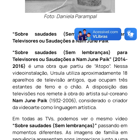
Foto: Daniela Parampal
“Sobre saudades (Sem lembranças) para
Televisores ou Saudações a Nam June Paik”
“Sobre saudades (Sem lembranças) para
Televisores ou Saudações a Nam June Paik” (2014-
2016)
é uma obra que partiu de “Atopo”. Nessa
videoinstalação, Ursula utiliza aproximadamente 18
aparelhos de televisão antigos, que ocupam três
estantes de ferro e o chão. A disposição das
televisões nos remete à obra do artista sul-coreano
Nam June Paik
(1932-2006), considerado o criador
da videoarte como linguagem artística.
Em todas as TVs, podemos ver o mesmo vídeo
“Sobre saudades (Sem lembranças)”
passando em
momentos diferentes. As imagens de família em
sequência apresentam sons imprecisos junto a uma