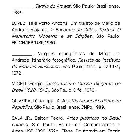
_______.
Tarsila do Amaral
. São Paulo: Brasiliense,
1983.
LOPEZ, Telê Porto Ancona. Um trajeto de Mário de
Andrade viajante.
1º Encontro de Crítica Textual. O
Manuscrito Moderno e as Edições
, São Paulo:
FFLCH/IEB/USP, 1986.
_______. Viagens etnográficas de Mário de
Andrade: itinerário fotográfico.
Revista do Instituto
de Estudos Brasileiros
, São Paulo, N.º11, p. 139‑174,
1972.
MICELI, Sérgio.
Intelectuais e Classe Dirigente no
Brasil (1920‑ 1945)
. São Paulo: Difel, 1979.
OLIVEIRA, Lúcia Lippi.
A Questão Nacional na Primeira
República
. São Paulo, Brasiliense/CNPq, 1989.
SALA JR., Dalton Pedro.
Artes plásticas no Brasil
colonial
. São Paulo, Escola de Comunicações e
Artes/USP, 1996. 332p. (Tese, Doutorado em Teoria