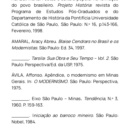
do povo brasileiro
. Projeto História
: revista do
Programa de Estudos Pós-Graduados e do
Departamento de História da Pontifícia Universidade
Católica de São Paulo, São Paulo: N.º 16, p.143‑166,
Fevereiro, 1998.
AMARAL, Aracy Abreu.
Blaise Cendrars no Brasil e os
Modernistas
. São Paulo: Ed. 34, 1997.
______.
Tarsila: Sua Obra e Seu Tempo – Vol. 2
. São
Paulo: Perspectiva/Ed. da USP, 1975.
ÁVILA, Affonso. Apêndice, o modernismo em Minas
Gerais. In:
O MODERNISMO
. São Paulo: Perspectiva,
1975.
______. Eixo São Paulo – Minas
.
Tendência
, N.º 3,
1960. P. 159‑163.
______. I
niciação ao barroco mineiro
. São Paulo:
Nobel, 1984.