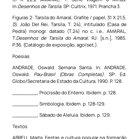
In:
Desenhos de Tarsila
. SP: Cultrix, 1971. Prancha 3.
Figuras 2: Tarsila do Amaral, Grafite / papel, 31 X 21,5.
(S. João Del Rei, Tarsila, T. 24), intitulado (Casa de
Pedra) monogr. datado (T.24) no c. i.e.. AMARAL,
T.
Desenhos de Tarsila do Amaral
. RJ: [s.n.], 1985.
P.36. (Catálogo de exposição, ago/set,).
Poesias
ANDRADE, Oswald. Semana Santa. In: ANDRADE,
Oswald.
Pau‑Brasil (Obras Completas)
. SP: Ed.
Globo/Secretaria de Estado da Cultura, 1990. P. 128.
________, Procissão do Enterro. Ibidem. p. 128.
________, Simbologia
.
Ibidem. p. 128‑129.
________, Sábado de Aleluia. Ibidem. p. 129.
Textos
ABREU, Marta. Festas e cultura popular na formação