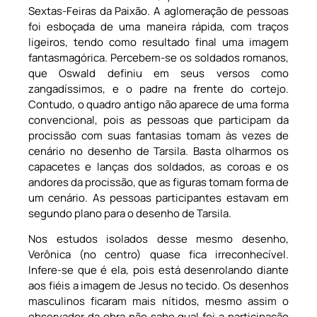
Sextas-Feiras da Paixão. A aglomeração de pessoas
foi esboçada de uma maneira rápida, com traços
ligeiros, tendo como resultado final uma imagem
fantasmagórica. Percebem-se os soldados romanos,
que Oswald definiu em seus versos como
zangadíssimos, e o padre na frente do cortejo.
Contudo, o quadro antigo não aparece de uma forma
convencional, pois as pessoas que participam da
procissão com suas fantasias tomam às vezes de
cenário no desenho de Tarsila. Basta olharmos os
capacetes e lanças dos soldados, as coroas e os
andores da procissão, que as figuras tomam forma de
um cenário. As pessoas participantes estavam em
segundo plano para o desenho de Tarsila.
Nos estudos isolados desse mesmo desenho,
Verônica (no centro) quase fica irreconhecível.
Infere-se que é ela, pois está desenrolando diante
aos fiéis a imagem de Jesus no tecido. Os desenhos
masculinos ficaram mais nítidos, mesmo assim o
observador da obra não sabe qual foi a participação