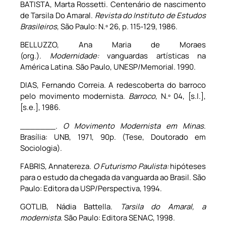
BATISTA, Marta Rossetti. Centenário de nascimento
de Tarsila Do Amaral.
Revista do Instituto de Estudos
Brasileiros
, São Paulo: N.º 26, p. 115‑129, 1986.
BELLUZZO, Ana Maria de Moraes
(org.).
Modernidade:
vanguardas artísticas na
América Latina. São Paulo, UNESP/Memorial. 1990.
DIAS, Fernando Correia. A redescoberta do barroco
pelo movimento modernista.
Barroco
, N.º 04, [s.l.],
[s.e.], 1986.
_______.
O Movimento Modernista em Minas
.
Brasília: UNB, 1971, 90p. (Tese, Doutorado em
Sociologia).
FABRIS, Annatereza.
O Futurismo Paulista:
hipóteses
para o estudo da chegada da vanguarda ao Brasil. São
Paulo: Editora da USP/Perspectiva, 1994.
GOTLIB, Nádia Battella.
Tarsila do Amaral, a
modernista
. São Paulo: Editora SENAC, 1998.