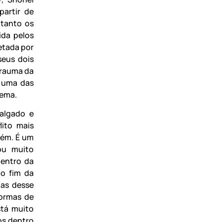
artir de
 tanto os
ida pelos
retada por
seus dois
 trauma da
m uma das
nema.
algado e
lito mais
bém. É um
ou muito
dentro da
do fim da
mas desse
formas de
stá muito
los dentro