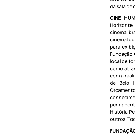
da sala de 
CINE HU
Horizonte,
cinema bra
cinematogr
para exibi
Fundação 
local de f
como atrav
com a real
de Belo H
Orçamento
conhecimen
permanent
História P
outros. To
FUNDAÇÃO