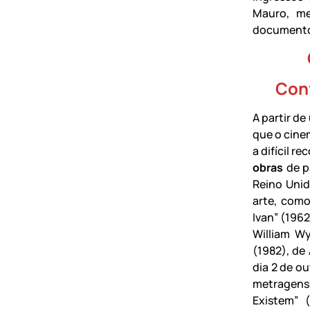
Mauro, me
documento
Conf
A partir d
que o cine
a difícil 
obras
de p
Reino Unid
arte, como
Ivan” (1962
William Wy
(1982), de 
dia 2 de o
metragens 
Existem” 