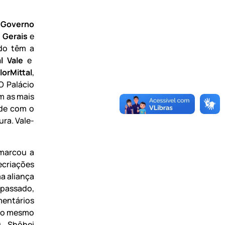
Governo
 Gerais
e
ado têm a
l Vale
e
lorMittal
,
 O Palácio
m as mais
ade com o
ura. Vale-
marcou a
ecriações
a aliança
 passado,
mentários
 do mesmo
, Shōhei