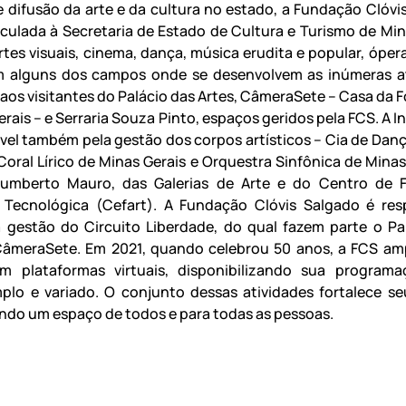
 difusão da arte e da cultura no estado, a Fundação Clóvi
nculada à Secretaria de Estado de Cultura e Turismo de Min
rtes visuais, cinema, dança, música erudita e popular, óper
m alguns dos campos onde se desenvolvem as inúmeras a
 aos visitantes do Palácio das Artes, CâmeraSete – Casa da F
rais – e Serraria Souza Pinto, espaços geridos pela FCS. A I
vel também pela gestão dos corpos artísticos – Cia de Danç
Coral Lírico de Minas Gerais e Orquestra Sinfônica de Minas
umberto Mauro, das Galerias de Arte e do Centro de 
e Tecnológica (Cefart). A Fundação Clóvis Salgado é res
a gestão do Circuito Liberdade, do qual fazem parte o Pa
CâmeraSete. Em 2021, quando celebrou 50 anos, a FCS am
m plataformas virtuais, disponibilizando sua programa
plo e variado. O conjunto dessas atividades fortalece se
endo um espaço de todos e para todas as pessoas.