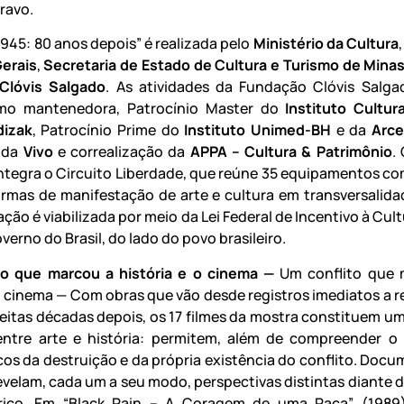
ravo.
945: 80 anos depois” é realizada pelo
Ministério da Cultura
,
erais
,
Secretaria de Estado de Cultura e Turismo de Minas
Clóvis Salgado
. As atividades da Fundação Clóvis Salg
o mantenedora, Patrocínio Master do
Instituto Cultura
dizak
, Patrocínio Prime do
Instituto Unimed-BH
e da
Arce
o da
Vivo
e correalização da
APPA – Cultura & Patrimônio
.
integra o Circuito Liberdade, que reúne 35 equipamentos co
ormas de manifestação de arte e cultura em transversalid
ação é viabilizada por meio da Lei Federal de Incentivo à Cult
verno do Brasil, do lado do povo brasileiro.
to que marcou a história e o cinema —
Um conflito que 
 o cinema — Com obras que vão desde registros imediatos a r
 feitas décadas depois, os 17 filmes da mostra constituem um
entre arte e história: permitem, além de compreender o
ecos da destruição e da própria existência do conflito. Docu
revelam, cada um a seu modo, perspectivas distintas diante
órico. Em “Black Rain – A Coragem de uma Raça” (1989)