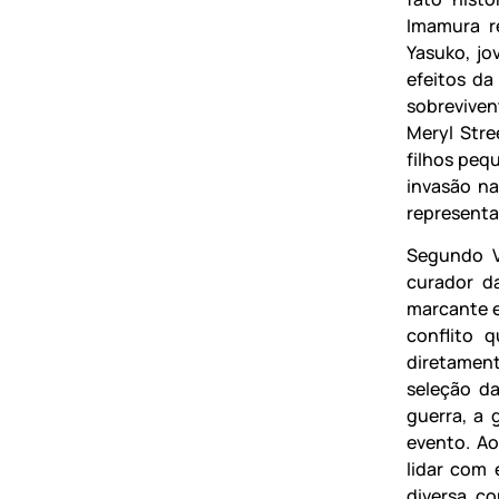
Imamura r
Yasuko, jo
efeitos da
sobrevivent
Meryl Str
filhos pequ
invasão na
representa
Segundo V
curador da
marcante e
conflito 
diretamen
seleção d
guerra, a 
evento. Ao
lidar com 
diversa, co