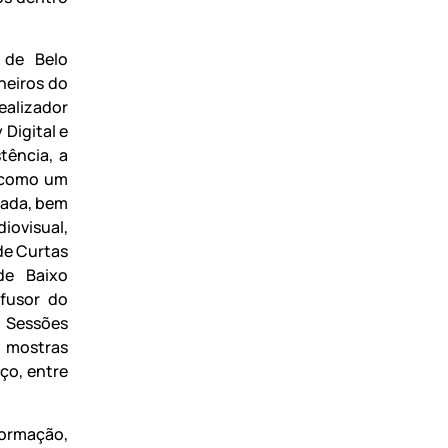
 de Belo
neiros do
ealizador
Digital e
tência, a
o como um
cada, bem
iovisual,
de Curtas
de Baixo
fusor do
. Sessões
 mostras
ço, entre
formação,