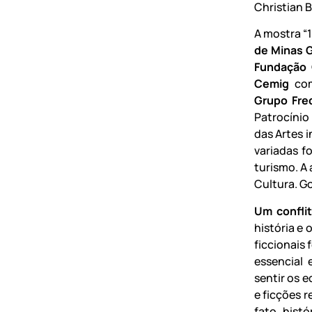
Christian B
A mostra “1
de Minas G
Fundação 
Cemig
com
Grupo Fre
Patrocíni
das Artes 
variadas f
turismo. A 
Cultura. Go
Um confli
história e
ficcionais
essencial 
sentir os 
e ficções 
fato hist