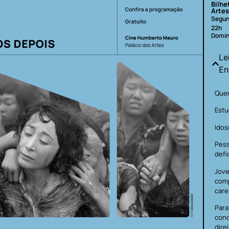
Bilhe
Artes
Segun
22h
Domin
Le
En
Quem
Estu
Idos
Pes
defi
Jove
com
care
Para
cond
dire