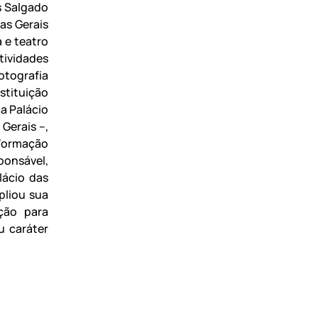
s Salgado
as Gerais
a e teatro
tividades
otografia
nstituição
a Palácio
 Gerais –,
Formação
ponsável,
lácio das
pliou sua
ção para
u caráter