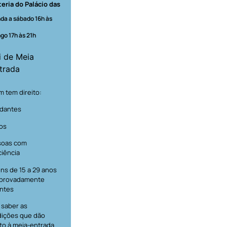
teria do Palácio das
da a sábado 16h às
go 17h às 21h
i de Meia
trada
 tem direito:
dantes
os
soas com
ciência
ns de 15 a 29 anos
provadamente
ntes
 saber as
ições que dão
ito à meia-entrada