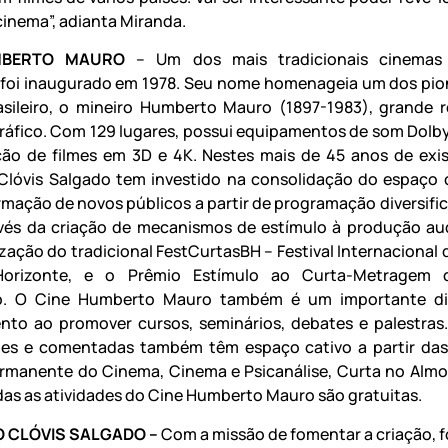
cinema”, adianta Miranda.
MBERTO MAURO
– Um dos mais tradicionais cinemas
 foi inaugurado em 1978. Seu nome homenageia um dos pio
sileiro, o mineiro Humberto Mauro (1897-1983), grande r
áfico. Com 129 lugares, possui equipamentos de som Dolby 
ção de filmes em 3D e 4K. Nestes mais de 45 anos de exis
Clóvis Salgado tem investido na consolidação do espaç
ormação de novos públicos a partir de programação diversifi
és da criação de mecanismos de estímulo à produção aud
ização do tradicional FestCurtasBH – Festival Internacional 
orizonte, e o Prêmio Estímulo ao Curta-Metragem 
. O Cine Humberto Mauro também é um importante di
to ao promover cursos, seminários, debates e palestras
es e comentadas também têm espaço cativo a partir das
ermanente do Cinema, Cinema e Psicanálise, Curta no Almo
das as atividades do Cine Humberto Mauro são gratuitas.
 CLÓVIS SALGADO –
Com a missão de fomentar a criação, 