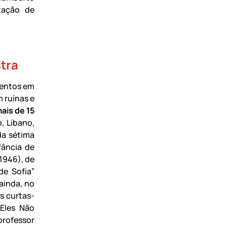
tação de
tra
mentos em
 ruínas e
ais de 15
, Líbano,
da sétima
fância de
(1946), de
de Sofia”
 ainda, no
s curtas-
“Eles Não
rofessor