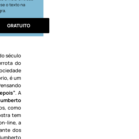
se o texto na
gra.
GRATUITO
do século
errota do
sociedade
rio, é um
 Pensando
epois”
. A
Humberto
ros, como
ostra tem
n-line, a
tante dos
 Humberto