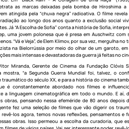
etrata as marcas deixadas pela bomba de Hiroshima a p
vem atingida pela “chuva negra” radioativa. O filme revela
 radiação ao longo dos anos quanto a exclusão social viv
es. Já “A Escolha de Sofia” conta a história de Sofia, interp
eep, uma jovem polonesa que é presa em Auschwitz com 
enos. “Vá e Veja”, de Elem Klimov, por sua vez, mergulha no
zista na Bielorrússia por meio do olhar de um garoto, e
ções mais intensas e devastadoras da guerra já feitas no ci
itor Miranda, Gerente de Cinema da Fundação Clóvis S
 mostra, “a Segunda Guerra Mundial foi, talvez, o conf
 traumático do século XX, e para a história do cinema tam
que é constantemente abordado nos filmes e influenci
te a linguagem cinematográfica em todo o mundo. E aí, 
as obras, pensando nessa efeméride de 80 anos depois 
gente fez uma seleção de filmes que vão digerir os trau
 revê-los agora, temos novas reflexões, pensamentos e 
essas obras. Isso permeou a escolha da curadoria, que e
m filmes de vários países. Vai ser interessante poder revê-