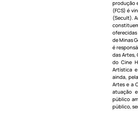
produção e
(FCS) é vi
(Secult). A
constitue
oferecidas
de Minas Ge
é responsá
das Artes, 
do Cine H
Artística 
ainda, pel
Artes e a 
atuação e
público am
público, s