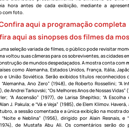
ia hora antes de cada exibição, mediante a apresen
 com foto.
Confira aqui a programação completa
ira aqui as sinopses dos filmes da mos
e uma seleção variada de filmes, o público pode revisitar mo
ma voltou suas câmeras para os sobreviventes, as cidades em
reconstrução de mundos despedaçados. A mostra conta com
m
aíses como Alemanha, Estados Unidos, França, Itália, Japão
o e União Soviética. Serão exibidos títulos reconhecidos 
 “Alemanha, Ano Zero” (1948), de Roberto Rossellini; “A In
), de Andrei Tarkovski; “Os Melhores Anos de Nossas Vidas” 
ler; “A Ascensão” (1977), de Larisa Shepitko; “A Escolha 
Alan J. Pakula; e “Vá e Veja” (1985), de Elem Klimov. Haverá,
utubro, a sessão comentada e a única exibição na mostra do
“Noite e Neblina” (1956), dirigido por Alain Resnais, e 
(1974), de Mustafa Abu Ali. Os comentários serão do p