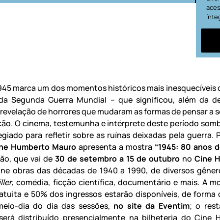
aces
ínte
945 marca um dos momentos históricos mais inesquecíveis 
 da Segunda Guerra Mundial – que significou, além da d
 revelação de horrores que mudaram as formas de pensar a 
zação. O cinema, testemunha e intérprete deste período somb
legiado para refletir sobre as ruínas deixadas pela guerra.
ne Humberto Mauro
apresenta a mostra
“1945: 80 anos d
ão, que vai de
30 de setembro a 15 de outubro
no
Cine 
úne obras das décadas de 1940 a 1990, de diversos gêne
ller
, comédia, ficção científica, documentário e mais. A m
atuita e 50% dos ingressos estarão disponíveis, de forma o
meio-dia do dia das sessões,
no site da Eventim
; o res
será distribuído presencialmente na bilheteria do Cine