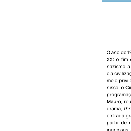
O ano de 1
XX: o fim
nazismo, a
e a civili
meio privi
nisso, o
Ci
programaç
Mauro
, re
drama,
thri
entrada gr
partir de 
ingressos 