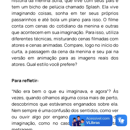
história da menina Sofia, que vive com seus pais e
tem um bicho de pelúcia chamado Splash. Ela vive
imaginando coisas, sonha em ter seus próprios
passarinhos e até bola um plano para isso. O filme
conta com cenas do cotidiano da menina e outras
que acontecem em sua imaginação. Para isso, utiliza
diferentes técnicas, misturando cenas filmadas com
atores e cenas animadas. Compare, logo no início do
curta, a passagem da cena da menina e seu pai na
versão em animação para as imagens reais dos
atores. Qual estilo você prefere?
Para refletir:
“Não era bem o que eu imaginava, e agora”? Às
vezes, quando olhamos alguma coisa mais de perto,
descobrimos que estávamos enganados sobre ela.
Nem sempre é uma confusão dos sentidos, como ver
ou ouvir algo por engano. Também pode ser da
imaginação, como no caso da menina do curta-
metragem.