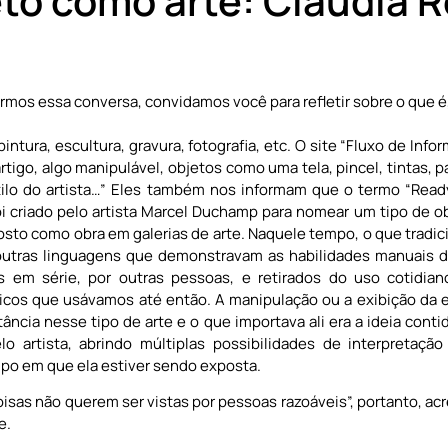
to como arte: Cláudia 
armos essa conversa, convidamos você para refletir sobre o que é,
tura, escultura, gravura, fotografia, etc. O site “Fluxo de Inf
rtigo, algo manipulável, objetos como uma tela, pincel, tintas, p
stilo do artista…” Eles também nos informam que o termo “Rea
 criado pelo artista Marcel Duchamp para nomear um tipo de ob
sto como obra em galerias de arte. Naquele tempo, o que tradi
e outras linguagens que demonstravam as habilidades manuai
os em série, por outras pessoas, e retirados do uso cotidia
ticos que usávamos até então. A manipulação ou a exibição da e
ncia nesse tipo de arte e o que importava ali era a ideia conti
o artista, abrindo múltiplas possibilidades de interpretação
po em que ela estiver sendo exposta.
oisas não querem ser vistas por pessoas razoáveis”, portanto, a
e.